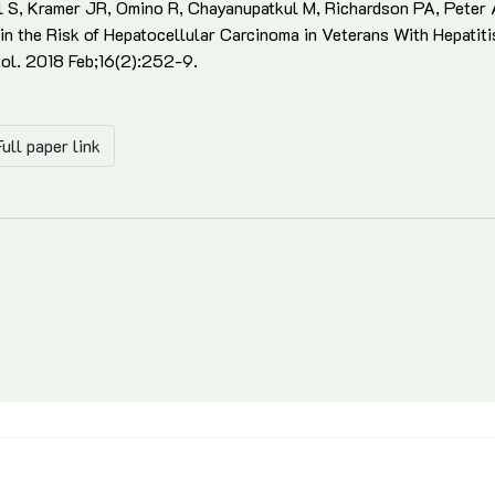
l S, Kramer JR, Omino R, Chayanupatkul M, Richardson PA, Peter 
in the Risk of Hepatocellular Carcinoma in Veterans With Hepatitis
ol. 2018 Feb;16(2):252-9.
ull paper link