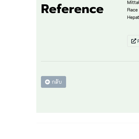
Mitta
Reference
Race 
Hepat
F
กลับ