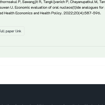
thornsakul P, Sawangjit R, Tangkijvanich P, Chayanupatkul M, Ta
uwan U. Economic evaluation of oral nucleos(t)ide analogues for p
ed Health Economics and Health Policy. 2022;20(4):587-596.
ull paper link