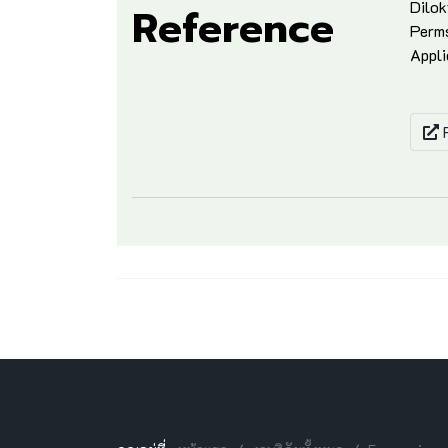
Dilok
Reference
Perms
Appli
F