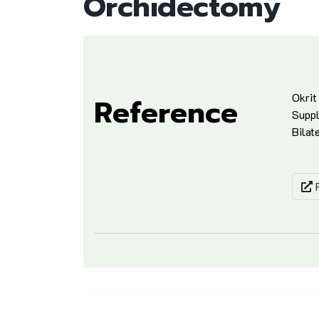
Orchidectomy
Okrit
Reference
Suppl
Bilat
F