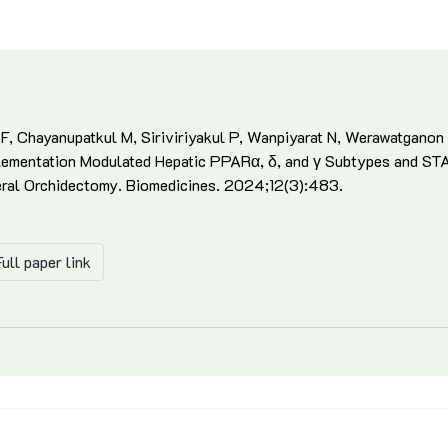
 F, Chayanupatkul M, Siriviriyakul P, Wanpiyarat N, Werawatgano
ementation Modulated Hepatic PPARα, δ, and γ Subtypes and STA
eral Orchidectomy. Biomedicines. 2024;12(3):483.
ull paper link